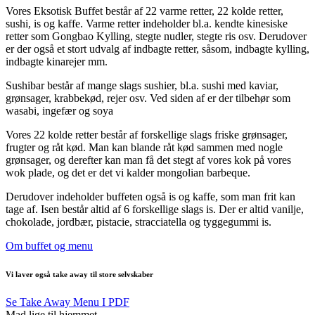
Vores Eksotisk Buffet består af 22 varme retter, 22 kolde retter,
sushi, is og kaffe. Varme retter indeholder bl.a. kendte kinesiske
retter som Gongbao Kylling, stegte nudler, stegte ris osv. Derudover
er der også et stort udvalg af indbagte retter, såsom, indbagte kylling,
indbagte kinarejer mm.
Sushibar består af mange slags sushier, bl.a. sushi med kaviar,
grønsager, krabbekød, rejer osv. Ved siden af er der tilbehør som
wasabi, ingefær og soya
Vores 22 kolde retter består af forskellige slags friske grønsager,
frugter og råt kød. Man kan blande råt kød sammen med nogle
grønsager, og derefter kan man få det stegt af vores kok på vores
wok plade, og det er det vi kalder mongolian barbeque.
Derudover indeholder buffeten også is og kaffe, som man frit kan
tage af. Isen består altid af 6 forskellige slags is. Der er altid vanilje,
chokolade, jordbær, pistacie, stracciatella og tyggegummi is.
Om buffet og menu
Vi laver også take away til store selvskaber
Se Take Away Menu I PDF
Mad lige til hjemmet