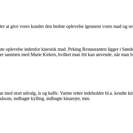
fter at give vores kunder den bedste oplevelse igennem vores mad og se
edste oplevelse indenfor kinesisk mad. Peking Restauranten ligger i Sø
nger sammen med Marie Kirken, hvilket man frit kan anvende, når man b
bar med stort udvalg, is og kaffe. Varme retter indeholder bl.a. kendte k
, såsom, indbagte kylling, indbagte kinarejer, mm.