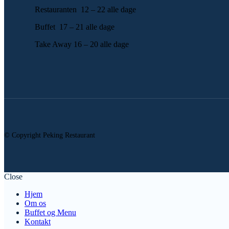
Restauranten 12 – 22 alle dage
Buffet 17 – 21 alle dage
Take Away 16 – 20 alle dage
© Copyright Peking Restaurant
Close
Hjem
Om os
Buffet og Menu
Kontakt