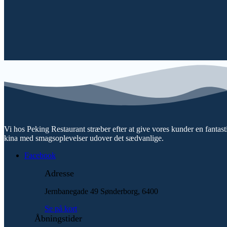
Vi hos Peking Restaurant stræber efter at give vores kunder en fantastis
kina med smagsoplevelser udover det sædvanlige.
Facebook
Adresse
Jernbanegade 49
Sønderborg, 6400
Se på kort
Åbningstider