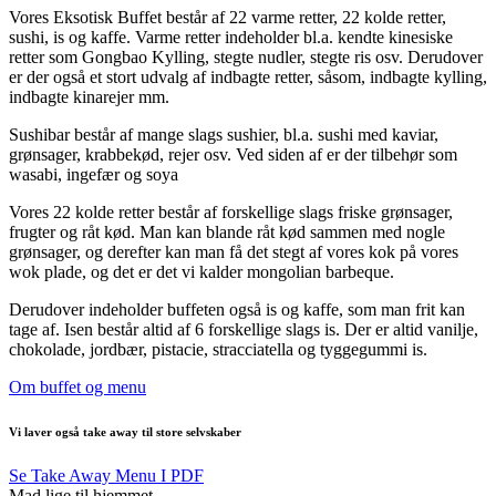
Vores Eksotisk Buffet består af 22 varme retter, 22 kolde retter,
sushi, is og kaffe. Varme retter indeholder bl.a. kendte kinesiske
retter som Gongbao Kylling, stegte nudler, stegte ris osv. Derudover
er der også et stort udvalg af indbagte retter, såsom, indbagte kylling,
indbagte kinarejer mm.
Sushibar består af mange slags sushier, bl.a. sushi med kaviar,
grønsager, krabbekød, rejer osv. Ved siden af er der tilbehør som
wasabi, ingefær og soya
Vores 22 kolde retter består af forskellige slags friske grønsager,
frugter og råt kød. Man kan blande råt kød sammen med nogle
grønsager, og derefter kan man få det stegt af vores kok på vores
wok plade, og det er det vi kalder mongolian barbeque.
Derudover indeholder buffeten også is og kaffe, som man frit kan
tage af. Isen består altid af 6 forskellige slags is. Der er altid vanilje,
chokolade, jordbær, pistacie, stracciatella og tyggegummi is.
Om buffet og menu
Vi laver også take away til store selvskaber
Se Take Away Menu I PDF
Mad lige til hjemmet